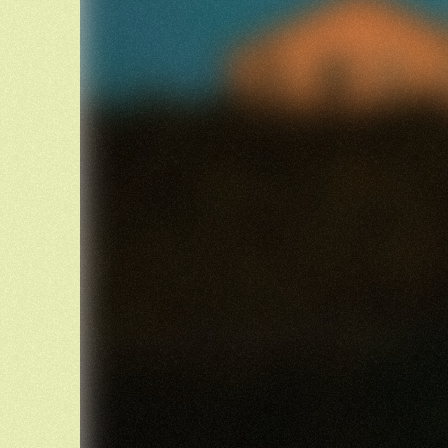
Als je eens een gans ziet zwemmen
Die best een wolk en bloem zijn kon,
Doe hem dan de groeten
Van mij en van de zon.
Woorden: Bas Belleman