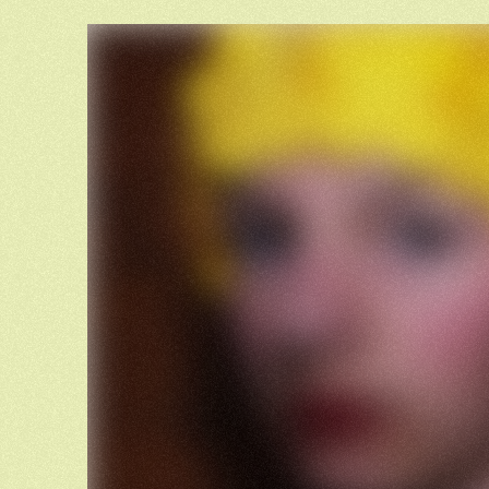
Neem dan je parasolletje mee.
Bloemetjes kropen naar haar raam
En klopten op de ruit.
Ze wisten dat de zon daar was
Het zonlicht barstte er haast uit.
Ze zagen steeds een zomerwolkje
Zweven in de blauwe lucht
En elke dag slaakten de bloemetjes
Zucht na zucht na zucht.
En het wolkje zag de bloemen
En wilde niet meer zweven
Maar regenen op de aarde
En in de bloemetjes leven.