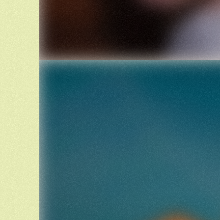
De bloemen en het wolkje,
Ze wilden zo graag samen,
Zoals in de weerspiegeling
Van de hoge zonneramen.
De zon had een idee,
Want in een oude taal
Is gans een ander woord
Voor helemaal, ja helemaal.
Het lichte witte zomerwolkje
Werd wit en donzig ganzenveer.
De bloemetjes werden samen snavel
En de gans dreef op een meer.