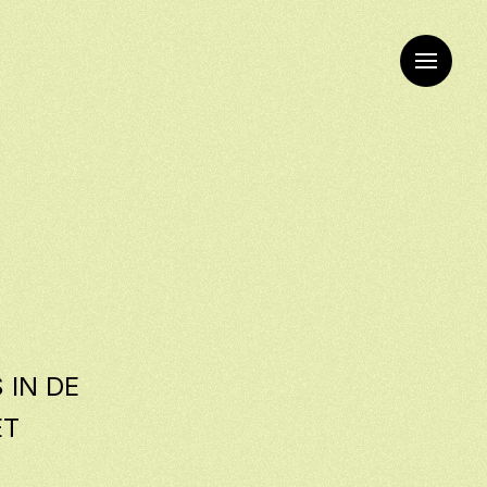
 IN DE
ET